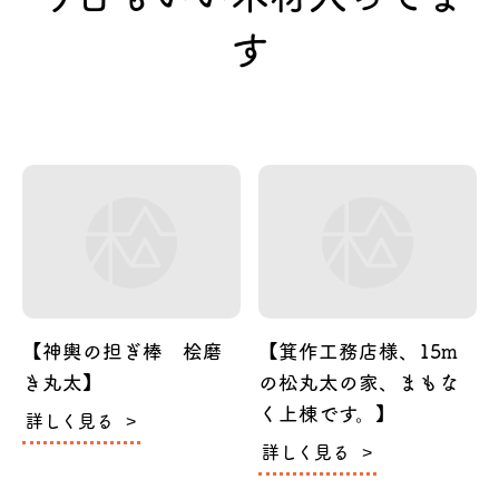
す
【神輿の担ぎ棒 桧磨
【箕作工務店様、15m
き丸太】
の松丸太の家、まもな
く上棟です。】
詳しく見る
詳しく見る